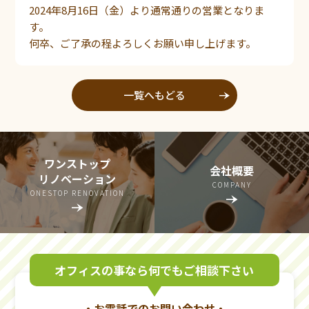
2024年8月16日（金）より通常通りの営業となりま
す。
何卒、ご了承の程よろしくお願い申し上げます。
一覧へもどる
line_end_arrow_notch
ワンストップ
会社概要
リノベーション
COMPANY
ONESTOP RENOVATION
line_end_arrow_notch
line_end_arrow_notch
オフィスの事なら何でもご相談下さい
・お電話でのお問い合わせ・