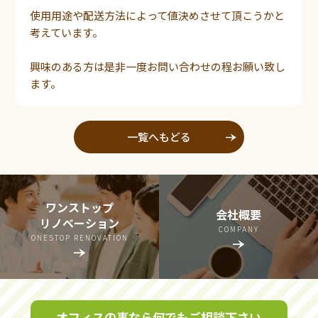
使用用途や配送方法によって値決めさせて頂こうかと
考えています。
興味のある方は是非一度お問い合わせの程お願い致し
ます。
一覧へもどる
line_end_arrow_notch
ワンストップ
会社概要
リノベーション
COMPANY
ONESTOP RENOVATION
line_end_arrow_notch
line_end_arrow_notch
オフィスの事なら何でもご相談下さい